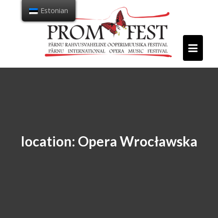
Mine
Estonian
sisu
juurde
location:
Opera Wrocławska