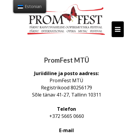
Mine
Estonian
sisu
juurde
PromFest MTÜ
Juriidiline ja posto aadress:
PromFest MTÜ
Registrikood 80256179
Sõle tänav 41-27, Tallinn 10311
Telefon
+372 5665 0660
E-mail