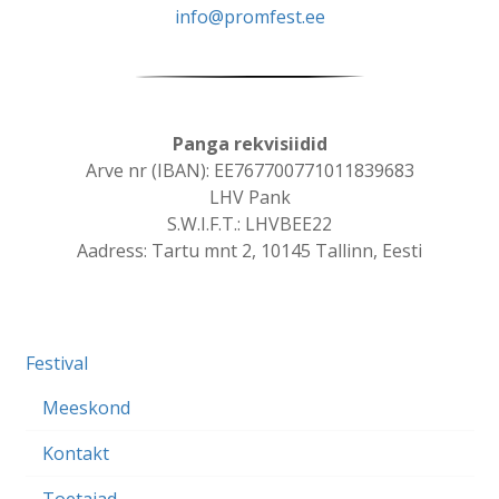
info@promfest.ee
Panga rekvisiidid
Arve nr (IBAN): EE767700771011839683
LHV Pank
S.W.I.F.T.: LHVBEE22
Aadress: Tartu mnt 2, 10145 Tallinn, Eesti
Festival
Meeskond
Kontakt