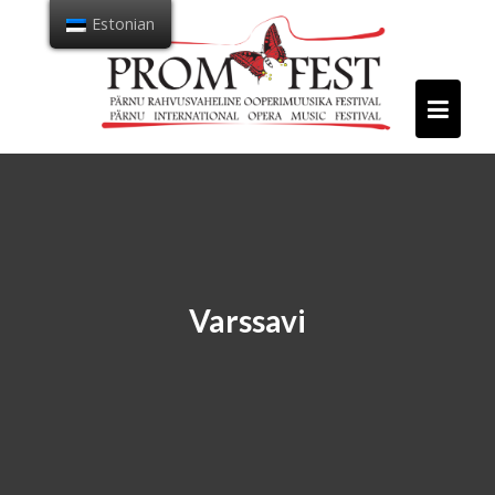
Mine
Estonian
sisu
juurde
Varssavi