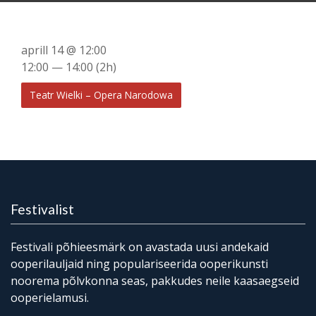
aprill 14 @ 12:00
12:00 — 14:00
(2h)
Teatr Wielki – Opera Narodowa
Festivalist
Festivali põhieesmärk on avastada uusi andekaid
ooperilauljaid ning populariseerida ooperikunsti
noorema põlvkonna seas, pakkudes neile kaasaegseid
ooperielamusi.